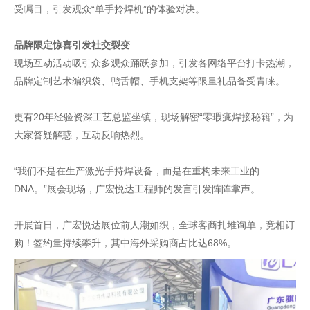
受瞩目，引发观众“单手拎焊机”的体验对决。
品牌限定惊喜引发社交裂变
现场互动活动吸引众多观众踊跃参加，引发各网络平台打卡热潮，
品牌定制艺术编织袋、鸭舌帽、手机支架等限量礼品备受青睐。
更有20年经验资深工艺总监坐镇，现场解密“零瑕疵焊接秘籍”，为
大家答疑解惑，互动反响热烈。
“我们不是在生产激光手持焊设备，而是在重构未来工业的
DNA。”展会现场，广宏悦达工程师的发言引发阵阵掌声。
开展首日，广宏悦达展位前人潮如织，全球客商扎堆询单，竞相订
购！签约量持续攀升，其中海外采购商占比达68%。