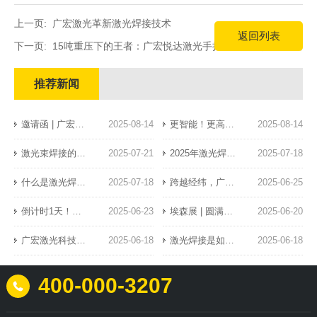
上一页:
广宏激光革新激光焊接技术
返回列表
下一页:
15吨重压下的王者：广宏悦达激光手持焊重新定义焊缝强
度
推荐新闻
邀请函 | 广宏悦达邀您共赴CIOE中国光博会
2025-08-14
更智能！更高效！更稳定！一图速览广宏悦达M系列激光手持焊硬核亮点
2025-08-14
激光束焊接的工作原理广宏激光的详细指南
2025-07-21
2025年激光焊机价格区间
2025-07-18
什么是激光焊接？
2025-07-18
跨越经纬，广宏悦达携光热奔赴慕尼黑之约
2025-06-25
倒计时1天！广宏悦达邀您共赴第27届德国慕尼黑国际光博会
2025-06-23
埃森展 | 圆满收官，载誉而归！广宏悦达全球化战略再进阶
2025-06-20
广宏激光科技增加证书认证
2025-06-18
激光焊接是如何工作的？
2025-06-18
400-000-3207