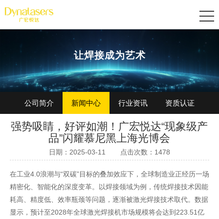
让焊接成为艺术
公司简介
新闻中心
行业资讯
资质认证
强势吸睛，好评如潮！广宏悦达“现象级产
加入我们
品”闪耀慕尼黑上海光博会
日期：2025-03-11
点击次数：1478
在工业4.0浪潮与“双碳”目标的叠加效应下，全球制造业正经历一场
精密化、智能化的深度变革。以焊接领域为例，传统焊接技术因能
耗高、精度低、效率瓶颈等问题，逐渐被激光焊接技术取代。数据
显示，预计至2028年全球激光焊接机市场规模将会达到223.51亿