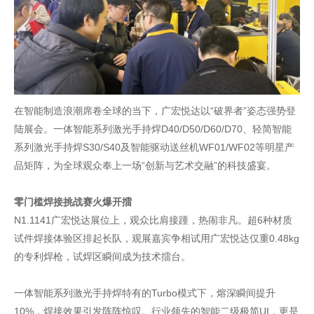
在智能制造浪潮席卷全球的当下，广宏悦达以“破界者”姿态强势登
陆展会。一体智能系列
激光手持焊
D40/D50/D60/D70、轻简智能
系列激光手持焊S30/S40及智能驱动送丝机WF01/WF02等明星产
品矩阵，为全球观众奉上一场“创新与艺术交融”的科技盛宴。
零门槛焊接挑战赛火爆开擂
N1.1141广宏悦达展位上，观众比肩接踵，热闹非凡。超6种材质
试件焊接体验区排起长队，观展嘉宾争相试用广宏悦达仅重0.48kg
的专利焊枪，试焊区瞬间成为技术擂台。
一体智能系列激光手持焊特有的Turbo模式下，熔深瞬间提升
10%，焊接效果引发阵阵惊叹。行业领先的智能二级极简UI，更是