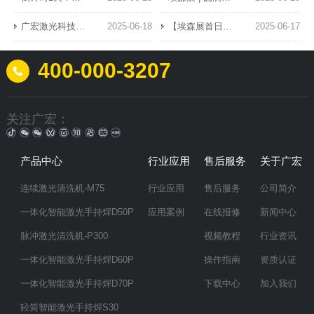
广宏激光科技增加证书认证
2025-06-18
【埃森展首日直击】广宏悦达火力全开，燃爆上海！
2025-06-17
400-000-3207
关注广宏：
产品中心
行业应用
售后服务
关于广宏
连续激光清洗机-M75
行业应用
售后服务
公司简介
一体化智能激光手持焊D50P
应用案例
在线报修
新闻中心
脉冲激光清洗机-P300
视频教程
行业资讯
一体化智能激光手持焊D60P
操作指南
资质认证
一体化智能激光手持焊D70P
下载中心
加入我们
轻简智能激光手持焊S30