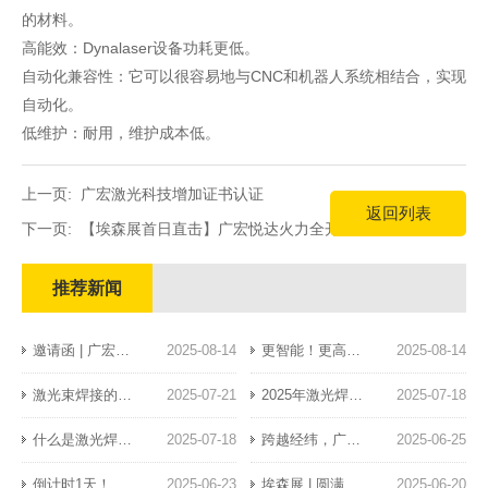
的材料。
高能效：Dynalaser设备功耗更低。
自动化兼容性：它可以很容易地与CNC和机器人系统相结合，实现
自动化。
低维护：耐用，维护成本低。
上一页:
广宏激光科技增加证书认证
返回列表
下一页:
【埃森展首日直击】广宏悦达火力全开，燃爆上海！
推荐新闻
邀请函 | 广宏悦达邀您共赴CIOE中国光博会
2025-08-14
更智能！更高效！更稳定！一图速览广宏悦达M系列激光手持焊硬核亮点
2025-08-14
激光束焊接的工作原理广宏激光的详细指南
2025-07-21
2025年激光焊机价格区间
2025-07-18
什么是激光焊接？
2025-07-18
跨越经纬，广宏悦达携光热奔赴慕尼黑之约
2025-06-25
倒计时1天！广宏悦达邀您共赴第27届德国慕尼黑国际光博会
2025-06-23
埃森展 | 圆满收官，载誉而归！广宏悦达全球化战略再进阶
2025-06-20