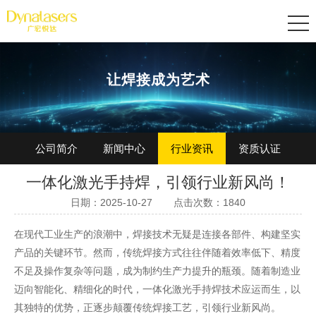
让焊接成为艺术
公司简介
新闻中心
行业资讯
资质认证
一体化激光手持焊，引领行业新风尚！
加入我们
日期：2025-10-27
点击次数：1840
在现代工业生产的浪潮中，焊接技术无疑是连接各部件、构建坚实
产品的关键环节。然而，传统焊接方式往往伴随着效率低下、精度
不足及操作复杂等问题，成为制约生产力提升的瓶颈。随着制造业
迈向智能化、精细化的时代，一体化
激光手持焊
技术应运而生，以
其独特的优势，正逐步颠覆传统焊接工艺，引领行业新风尚。