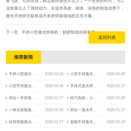
重飞跃。它的出现，标志着焊接技术迈入了一个全新的时代，为工
业发展注入了强劲动力。在追求高效、精准、绿色的制造趋势下，
激光手持焊无疑将成为未来焊接领域的主导力量。
下一页:
​手持小型激光焊接机：精密制造的新利器
返回列表
推荐新闻
​手持小型激光焊接机：精密制造的新利器
2026-03-16
小型手持激光焊接机：精密焊接新标杆
2026-03-06
小型手持激光焊接机：便携高效的工业新宠
2026-03-06
手持式激光焊接机的典型应用场景
2026-02-27
四合一手持激光焊接机的功能特点与核心优势解析
2026-02-27
轻巧高效：小型风冷手持激光焊接设备革新钣金加工业
2026-02-05
一体化智能激光手持焊：引领精密焊接新纪元
2026-02-05
四合一激光手持焊：高效稳定焊接方案
2026-01-27
轻简智能激光手持焊：高效焊接的未来之选
2026-01-27
智能手持激光焊：复杂焊接需求的“破局利器”
2026-01-19