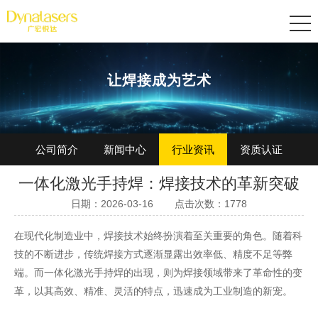
让焊接成为艺术
公司简介
新闻中心
行业资讯
资质认证
一体化激光手持焊：焊接技术的革新突破
加入我们
日期：2026-03-16
点击次数：1778
在现代化制造业中，焊接技术始终扮演着至关重要的角色。随着科
技的不断进步，传统焊接方式逐渐显露出效率低、精度不足等弊
端。而一体化
激光手持焊
的出现，则为焊接领域带来了革命性的变
革，以其高效、精准、灵活的特点，迅速成为工业制造的新宠。