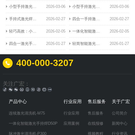
小型手持激光焊接机：精密焊接新标杆
2026-03-06
小型手持激光焊接机：便携高效的工业新宠
2026-03-06
手持式激光焊接机的典型应用场景
2026-02-27
四合一手持激光焊接机的功能特点与核心优势解析
2026-02-27
轻巧高效：小型风冷手持激光焊接设备革新钣金加工业
2026-02-05
一体化智能激光手持焊：引领精密焊接新纪元
2026-02-05
四合一激光手持焊：高效稳定焊接方案
2026-01-27
轻简智能激光手持焊：高效焊接的未来之选
2026-01-27
400-000-3207
关注广宏：
产品中心
行业应用
售后服务
关于广宏
连续激光清洗机-M75
行业应用
售后服务
公司简介
一体化智能激光手持焊D50P
应用案例
在线报修
新闻中心
脉冲激光清洗机-P300
视频教程
行业资讯