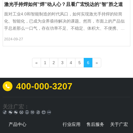
激光手持焊如何“焊”动人心？且看广宏悦达的“智”胜之道
面对工业4.0和智能制造的时代风口，如何实现激光手持焊的轻简
化、智能化，已成为业界亟待解决的课题。然而，市面上的产品似
乎总差那么一口气，存在功率不足、不稳定、体积大、不便携、不
智能等诸多问题。在此背景……
2024-09-27
«
1
2
3
4
5
6
»
400-000-3207
关注广宏：
产品中心
行业应用
售后服务
关于广宏