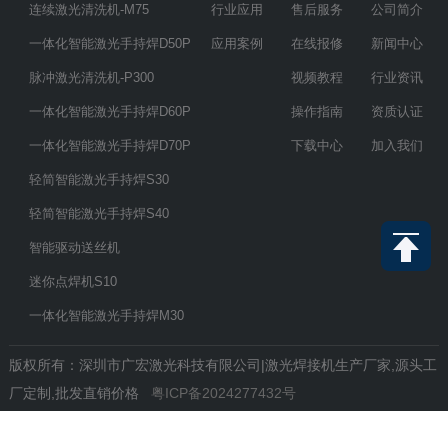
连续激光清洗机-M75
行业应用
售后服务
公司简介
一体化智能激光手持焊D50P
应用案例
在线报修
新闻中心
脉冲激光清洗机-P300
视频教程
行业资讯
一体化智能激光手持焊D60P
操作指南
资质认证
一体化智能激光手持焊D70P
下载中心
加入我们
轻简智能激光手持焊S30
轻简智能激光手持焊S40
智能驱动送丝机
迷你点焊机S10
一体化智能激光手持焊M30
版权所有：深圳市广宏激光科技有限公司|激光焊接机生产厂家,源头工
厂定制,批发直销价格
粤ICP备2024277432号