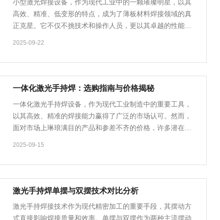
小型激光焊接设备，作为现代工业中的一颗璀璨明星，以其
高效、精准、低变形的特点，成为了薄板材料焊接领域的真
正克星。它不仅不挑技术和操作人员，更以其卓越的性能，
让薄板焊接变得轻松自如，无论是在汽车制造、家……
2025-09-22
一体化激光手持焊：选购指南与价格揭秘
一体化激光手持焊设备，作为现代工业制造中的重要工具，
以其高效、精准的焊接能力赢得了广泛的市场认可。然而，
面对市场上琳琅满目的产品和参差不齐的价格，许多潜在用
户在选购时往往感到迷茫。本文将深入探讨一体化……
2025-09-15
激光手持焊单摆与双摆技术对比分析
激光手持焊接技术作为现代精密加工的重要手段，其摆动方
式直接影响焊接质量和效率。单摆与双摆作为两种主流摆动