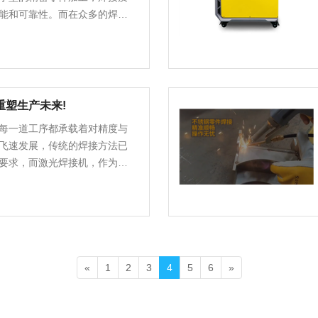
能和可靠性。而在众多的焊接
精确、美观等优点而……
重塑生产未来!
每一道工序都承载着对精度与
飞速发展，传统的焊接方法已
要求，而激光焊接机，作为这
特的魅力引领着行业……
«
1
2
3
4
5
6
»